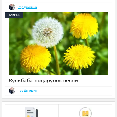
обличчя
Ігор Дячишин
27 2022
0
Новини
Кульбаба-подарунок весни
28 2022
0
Ігор Дячишин