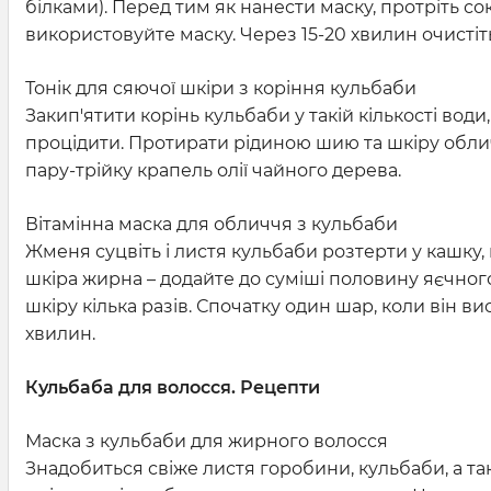
білками). Перед тим як нанести маску, протріть с
використовуйте маску. Через 15-20 хвилин очисті
Тонік для сяючої шкіри з коріння кульбаби
Закип'ятити корінь кульбаби у такій кількості води
процідити. Протирати рідиною шию та шкіру облич
пару-трійку крапель олії чайного дерева.
Вітамінна маска для обличчя з кульбаби
Жменя суцвіть і листя кульбаби розтерти у кашку, 
шкіра жирна – додайте до суміші половину яєчного 
шкіру кілька разів. Спочатку один шар, коли він в
хвилин.
Кульбаба для волосся. Рецепти
Маска з кульбаби для жирного волосся
Знадобиться свіже листя горобини, кульбаби, а так