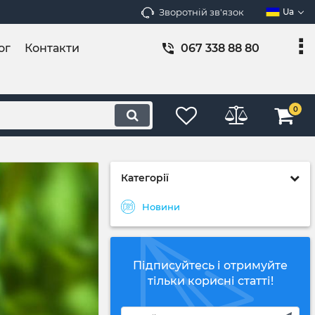
Зворотній зв'язок
Ua
ог
Контакти
067 338 88 80
0
Категорії
Новини
Підписуйтесь і отримуйте
тільки корисні статті!