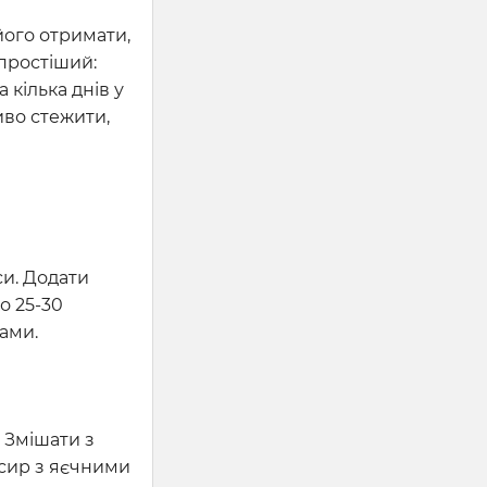
його отримати,
 простіший:
 кілька днів у
иво стежити,
си. Додати
о 25-30
ами.
. Змішати з
 сир з яєчними