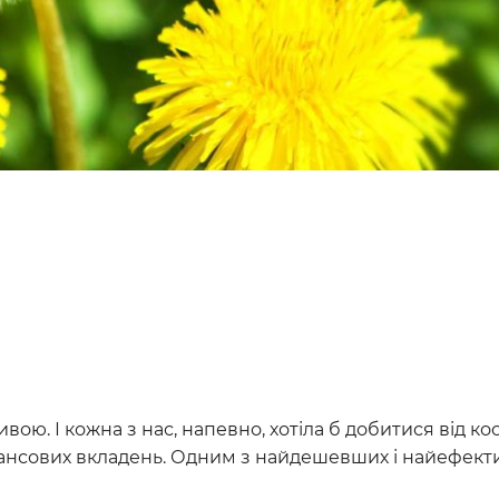
вою. І кожна з нас, напевно, хотіла б добитися від к
нансових вкладень. Одним з найдешевших і найефект