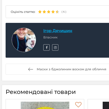
Оцініть статтю:
(
4
)
Ігор Дячишин
Власник
Маски з бджолиним воском для обличчя
Рекомендовані товари