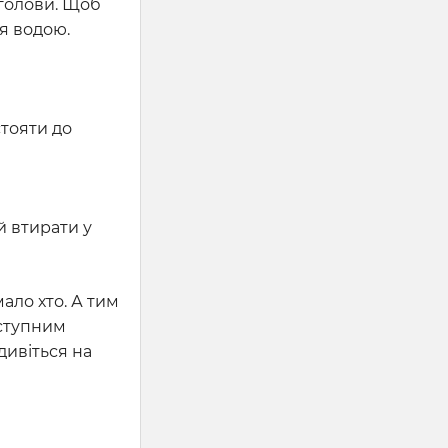
 голови. Щоб
я водою.
стояти до
й втирати у
ало хто. А тим
оступним
дивіться на