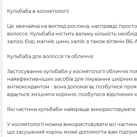
Кульбаба в косметології
Це звичайна на вигляд рослина, насправді, прост
волосся. Кульбаба містить велику кількість необхідн
залізо, бор, магній, цинк, калій, а також вітамін В6, А,
Кульбаба для волосся та обличчя
Застосування кульбаби у косметології обличчя по
найефективніших засобів для лікування шкірних в
антиоксидантом - вона допомагає позбутися прояв
вдається зміцнити коріння, позбутися відсічених кі
Які частини кульбаби найкраще використовувати
У косметології можна використовувати всі частини
що засушений корінь може допомогти вам підтриму