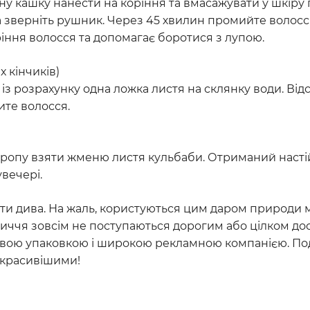
ну кашку нанести на коріння та вмасажувати у шкіру
а зверніть рушник. Через 45 хвилин промийте волосс
іння волосся та допомагає боротися з лупою.
 кінчиків)
із розрахунку одна ложка листя на склянку води. Від
ите волосся.
кропу взяти жменю листя кульбаби. Отриманий насті
увечері.
ти дива. На жаль, користуються цим даром природи м
личчя зовсім не поступаються дорогим або цілком д
сивою упаковкою і широкою рекламною компанією. По
 красивішими!