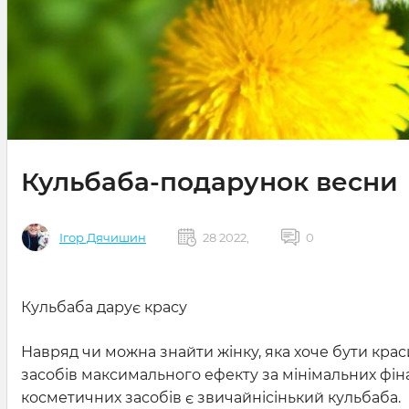
Кульбаба-подарунок весни
Ігор Дячишин
28 2022,
0
Кульбаба дарує красу
Навряд чи можна знайти жінку, яка хоче бути краси
засобів максимального ефекту за мінімальних фі
косметичних засобів є звичайнісінький кульбаба.