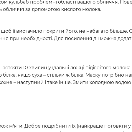
оком кульбаб проблемні області вашого обличчя. Пов
ть обличчя за допомогою кислого молока.
, щоб її вистачило покрити його, не набагато більше. 
чя при необхідності. Для посилення дії можна додат
настояти 10 хвилин у їдальні ложці підігрітого молок
білка, якщо суха – стільки ж білка. Маску потрібно н
исохне – наступний і таке інше. Змити холодною водою 
ож м'яти. Добре подрібнити їх (найкраще потовкти у с