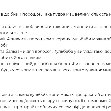
 дрібний порошок. Така пудра має велику кількість 
для обличчя, щоб вивести токсини, зменшити запален
ротися з акне.
 олії. А значить, порошком з кореня кульбаби можна 
соби.
та бальзами для волосся. Кульбаба у вигляді такої д
обить його гладким.
ною олією – вийде засіб для боротьби із запаленнями
я будь-якої косметики домашнього приготування: мила
тами зі свіжих кульбаб. Вони мають прекрасний ант
оксини, відбілюють шкіру і насичують її вітамінами.
 плям - протирайте обличчя соком цієї дивовижної р