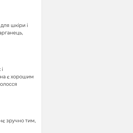
для шкіри і
марганець,
 і
ина є хорошим
волосся
нє зручно тим,