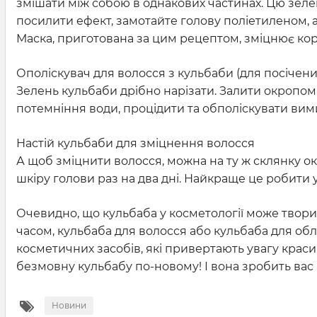
змішати між собою в однакових частинах. Цю зеле
посилити ефект, замотайте голову поліетиленом, 
Маска, приготована за цим рецептом, зміцнює кор
Ополіскувач для волосся з кульбаби (для посічених
Зелень кульбаби дрібно нарізати. Залити окропом 
потемніння води, процідити та обполіскувати вим
Настій кульбаби для зміцнення волосся
А щоб зміцнити волосся, можна на ту ж склянку о
шкіру голови раз на два дні. Найкраще це робити 
Очевидно, що кульбаба у косметології може твори
часом, кульбаба для волосся або кульбаба для об
косметичних засобів, які привертають увагу кра
безмовну кульбабу по-новому! І вона зробить вас
Новини