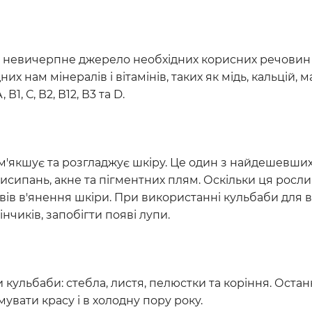
о невичерпне джерело необхідних корисних речовин 
их нам мінералів і вітамінів, таких як мідь, кальцій, 
 В1, С, В2, В12, В3 та D.
м'якшує та розгладжує шкіру. Це один з найдешевших
исипань, акне та пігментних плям. Оскільки ця росл
ів в'янення шкіри. При використанні кульбаби для 
нчиків, запобігти появі лупи.
 кульбаби: стебла, листя, пелюстки та коріння. Остан
вати красу і в холодну пору року.