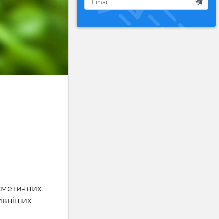
осметичних
ивніших