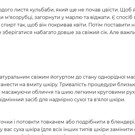
одого листя кульбаби, який ще не почав цвісти. Щоб 
 м'ясорубці, загорнути у марлю та віджати. Є спосіб
 спирт так, щоб він покривав квіти. Потім поставити на
 зберігатися набагато довше за свіжий сік. Але важл
 натуральним свіжим йогуртом до стану однорідної ма
Нанести на вмиту шкіру. Тривалість процедури близьк
, масажуючи обличчя та шию легкими круговими рух
мінний засіб для надмірно сухої та в'ялої шкіри.
аточки і потовкти товкачем або подрібнити в блендері
вас суха шкіра (для всіх інших типів шкіри замінити