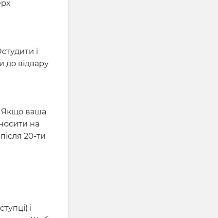
ерх
Остудити і
и до відвару
а. Якщо ваша
аносити на
після 20-ти
тупці) і