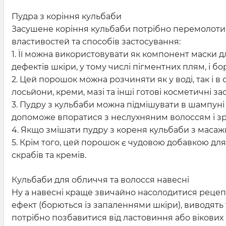
Пудра з коріння кульбаби
Засушене коріння кульбаби потрібно перемолоти в
властивостей та способів застосування:
1. Її можна використовувати як компонент маски 
дефектів шкіри, у тому числі пігментних плям, і бо
2. Цей порошок можна розчиняти як у воді, так і в
лосьйони, креми, мазі та інші готові косметичні за
3. Пудру з кульбаби можна підмішувати в шампуні 
допоможе впоратися з неслухняним волоссям і зр
4. Якщо змішати пудру з кореня кульбаби з масаж
5. Крім того, цей порошок є чудовою добавкою дл
скрабів та кремів.
Кульбаби для обличчя та волосся навесні
Ну а навесні краще звичайно насолодитися рецеп
ефект (борються із запаленнями шкіри), виводять т
потрібно позбавитися від ластовиння або вікових