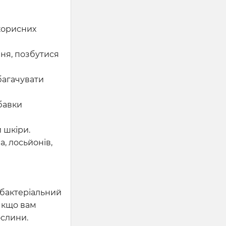
корисних
ня, позбутися
збагачувати
обавки
 шкіри.
, лосьйонів,
ибактеріальний
 Якщо вам
ослини.