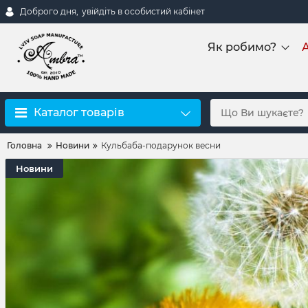
Доброго дня,
увійдіть в особистий кабінет
Як робимо?
А
Каталог товарів
Головна
Новини
Кульбаба-подарунок весни
Новини