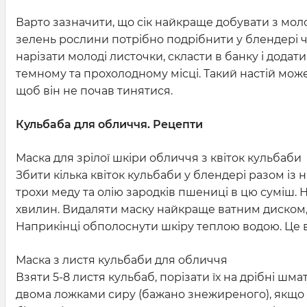
Варто зазначити, що сік найкраще добувати з мол
зелень рослини потрібно подрібнити у блендері чи
нарізати молоді листочки, скласти в банку і додати
темному та прохолодному місці. Такий настій може
щоб він не почав тинятися.
Кульбаба для обличчя. Рецепти
Маска для зрілої шкіри обличчя з квіток кульбаби
Збити кілька квіток кульбаби у блендері разом із
трохи меду та олію зародків пшениці в цю суміш. 
хвилин. Видаляти маску найкраще ватним диском
Наприкінці обполоснути шкіру теплою водою. Це від
Маска з листя кульбаби для обличчя
Взяти 5-8 листя кульбаб, порізати їх на дрібні шм
двома ложками сиру (бажано знежиреного), якщо у 