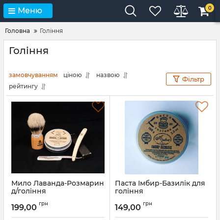
0
Меню
Головна
Гоління
Гоління
замовчуванням
ціною
назвою
Фільтр
рейтингу
Мило Лаванда-Розмарин
Паста Імбир-Базилік для
д/гоління
гоління
грн
грн
199,00
149,00