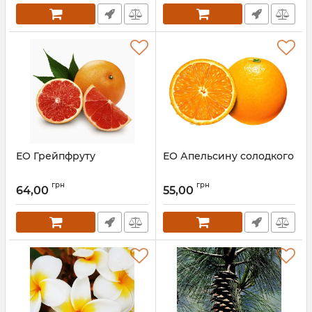
ЕО Грейпфруту
ЕО Апельсину солодкого
грн
грн
64,00
55,00