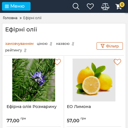
0
Меню
Головна
Ефірні олії
Ефірні олії
замовчуванням
ціною
назвою
Фільтр
рейтингу
Ефірна олія Розмарину
ЕО Лимона
грн
грн
77,00
57,00