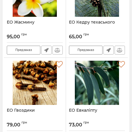
ЕО Жасмину
ЕО Кедру техаського
грн
грн
95,00
65,00
Предзаказ
Предзаказ
ЕО Гвоздики
ЕО Евкаліпту
грн
грн
79,00
73,00