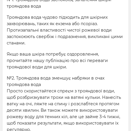
трояндова вода
Трояндова вода чудово підходить для шкірних
захворювань, таких як екзема або псоріаз.
Протизапальні властивості чистої рожевої води
заспокоюють свербіж і подразнення, викликані цими
станами.
Якщо ваша шкіра потребує оздоровлення,
прочитайте нашу публікацію про всі переваги
трояндової води для шкіри.
№2. Трояндова вода зменшує набряки в очах
трояндова вода
Просто скористайтеся спреєм з трояндової води,
щоб розбризкувати трохи на ватяні кульки. Нанесіть
ватку на очі, ляжте на спину і розслабтеся протягом
десяти хвилин. Ви також можете використовувати
рожеву воду для темних кіл, але це займе 3-4 тижні,
щоб показати результати, якщо використовувати їх
регулярно.