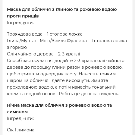
Маска для обличчя з глиною та рожевою водою
проти прищів
Інгредієнти:
Трояндова вода – 1 столова ложка
Глина/Мултані Мітті/Земля Фуллера – 1 столова ложка
з горкою
Олія чайного дерева – 2-3 краплі
Спосіб застосування: додайте 2-3 краплі олії чайного
дерева до порошку глини разом з рожевою водою,
щоб отримати однорідну пасту. Нанесіть тонким
шаром на обличчя і дайте висохнути. Змийте
прохолодною водою, а потім нанесіть тональний
крем на водній основі. Робіть це двічі на тиждень.
Нічна маска для обличчя з рожевою водою та
лимоном
Інгредієнти:
Сік 1 лимона