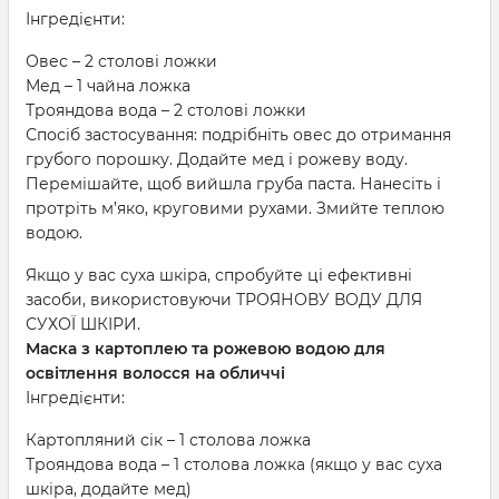
Інгредієнти:
Овес – 2 столові ложки
Мед – 1 чайна ложка
Трояндова вода – 2 столові ложки
Спосіб застосування: подрібніть овес до отримання
грубого порошку. Додайте мед і рожеву воду.
Перемішайте, щоб вийшла груба паста. Нанесіть і
протріть м’яко, круговими рухами. Змийте теплою
водою.
Якщо у вас суха шкіра, спробуйте ці ефективні
засоби, використовуючи ТРОЯНОВУ ВОДУ ДЛЯ
СУХОЇ ШКІРИ.
Маска з картоплею та рожевою водою для
освітлення волосся на обличчі
Інгредієнти:
Картопляний сік – 1 столова ложка
Трояндова вода – 1 столова ложка (якщо у вас суха
шкіра, додайте мед)