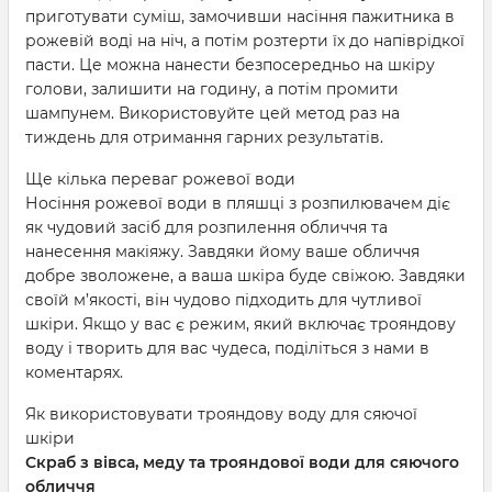
приготувати суміш, замочивши насіння пажитника в
рожевій воді на ніч, а потім розтерти їх до напіврідкої
пасти. Це можна нанести безпосередньо на шкіру
голови, залишити на годину, а потім промити
шампунем. Використовуйте цей метод раз на
тиждень для отримання гарних результатів.
Ще кілька переваг рожевої води
Носіння рожевої води в пляшці з розпилювачем діє
як чудовий засіб для розпилення обличчя та
нанесення макіяжу. Завдяки йому ваше обличчя
добре зволожене, а ваша шкіра буде свіжою. Завдяки
своїй м’якості, він чудово підходить для чутливої ​​
шкіри. Якщо у вас є режим, який включає трояндову
воду і творить для вас чудеса, поділіться з нами в
коментарях.
Як використовувати трояндову воду для сяючої
шкіри
Скраб з вівса, меду та трояндової води для сяючого
обличчя