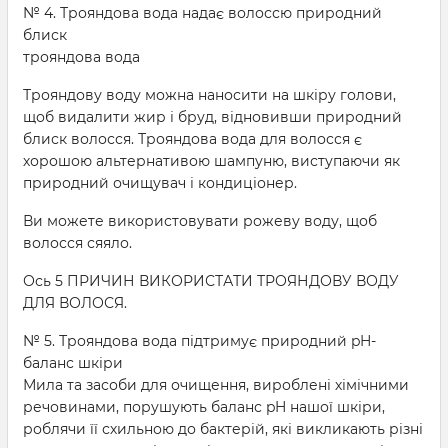
№ 4. Трояндова вода надає волоссю природний
блиск
трояндова вода
Трояндову воду можна наносити на шкіру голови,
щоб видалити жир і бруд, відновивши природний
блиск волосся. Трояндова вода для волосся є
хорошою альтернативою шампуню, виступаючи як
природний очищувач і кондиціонер.
Ви можете використовувати рожеву воду, щоб
волосся сяяло.
Ось 5 ПРИЧИН ВИКОРИСТАТИ ТРОЯНДОВУ ВОДУ
ДЛЯ ВОЛОСЯ.
№ 5. Трояндова вода підтримує природний pH-
баланс шкіри
Мила та засоби для очищення, вироблені хімічними
речовинами, порушують баланс pH нашої шкіри,
роблячи її схильною до бактерій, які викликають різні