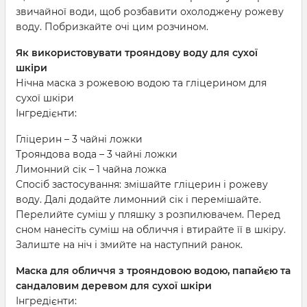
звичайної води, щоб розбавити охолоджену рожеву
воду. Побризкайте очі цим розчином.
Як використовувати трояндову воду для сухої
шкіри
Нічна маска з рожевою водою та гліцерином для
сухої шкіри
Інгредієнти:
Гліцерин – 3 чайні ложки
Трояндова вода – 3 чайні ложки
Лимонний сік – 1 чайна ложка
Спосіб застосування: змішайте гліцерин і рожеву
воду. Далі додайте лимонний сік і перемішайте.
Перелийте суміш у пляшку з розпилювачем. Перед
сном нанесіть суміш на обличчя і втирайте її в шкіру.
Залиште на ніч і змийте на наступний ранок.
Маска для обличчя з трояндовою водою, папайєю та
сандаловим деревом для сухої шкіри
Інгредієнти: