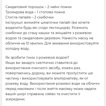
Сандаловий порошок – 2 чайні ложки
Трояндова вода – 1 столова ложка
Стигла папайя – 2 скибочки
Інструкції: вимийте шматочки папайї (ви хочете
видалити будь-які сліди пестицидів). Розімніть
скибочки до стану кашки та змішайте з рожевою
водою та сандаловим деревом. Нанесіть маску на
обличчя на 10 хвилин. Для змивання використовуйте
холодну воду.
Як зробити тонік з рожевою водою?
Якщо ви занадто скептично ставитеся до
використання очисного засобу, кожен раз,
повертаючись додому, ви можете пропустити цю
частину і використовувати альтернативу, як-от
рожеву воду. Використання рожевої води на обличчі
перед макіяжем і після зняття макіяжу може надати
вашій шкірі справжнє сяйво та очистити її
зсередини.