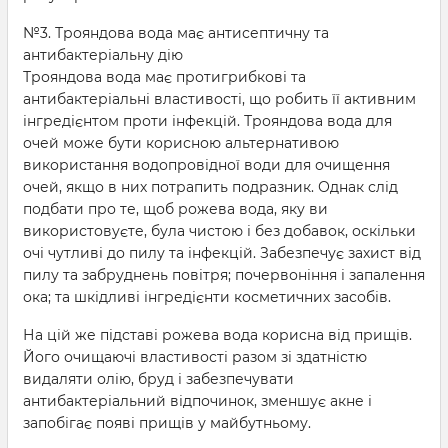
№3. Трояндова вода має антисептичну та
антибактеріальну дію
Трояндова вода має протигрибкові та
антибактеріальні властивості, що робить її активним
інгредієнтом проти інфекцій. Трояндова вода для
очей може бути корисною альтернативою
використання водопровідної води для очищення
очей, якщо в них потрапить подразник. Однак слід
подбати про те, щоб рожева вода, яку ви
використовуєте, була чистою і без добавок, оскільки
очі чутливі до пилу та інфекцій. Забезпечує захист від
пилу та забруднень повітря; почервоніння і запалення
ока; та шкідливі інгредієнти косметичних засобів.
На цій же підставі рожева вода корисна від прищів.
Його очищаючі властивості разом зі здатністю
видаляти олію, бруд і забезпечувати
антибактеріальний відпочинок, зменшує акне і
запобігає появі прищів у майбутньому.