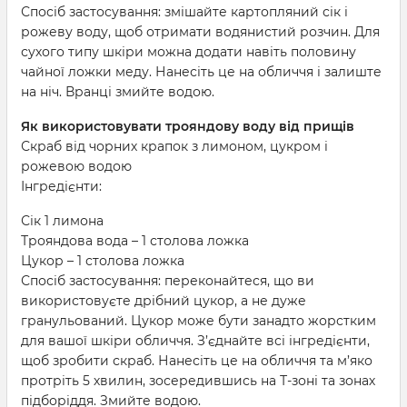
Спосіб застосування: змішайте картопляний сік і
рожеву воду, щоб отримати водянистий розчин. Для
сухого типу шкіри можна додати навіть половину
чайної ложки меду. Нанесіть це на обличчя і залиште
на ніч. Вранці змийте водою.
Як використовувати трояндову воду від прищів
Скраб від чорних крапок з лимоном, цукром і
рожевою водою
Інгредієнти:
Сік 1 лимона
Трояндова вода – 1 столова ложка
Цукор – 1 столова ложка
Спосіб застосування: переконайтеся, що ви
використовуєте дрібний цукор, а не дуже
гранульований. Цукор може бути занадто жорстким
для вашої шкіри обличчя. З’єднайте всі інгредієнти,
щоб зробити скраб. Нанесіть це на обличчя та м’яко
протріть 5 хвилин, зосередившись на Т-зоні та зонах
підборіддя. Змийте водою.