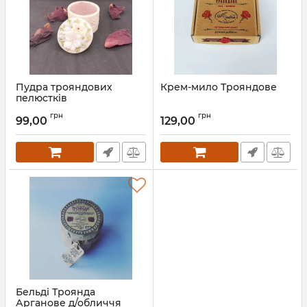
Пудра трояндових
Крем-мило Трояндове
пелюстків
грн
грн
99,00
129,00
Бельді Троянда
Арганове д/обличчя