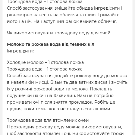
Трояндова вода – 1 столова ложка
Спосіб застосування: змішайте обидва інгредієнти і
рівномірно нанесіть на обличчя та шию. Тримайте
його на ніч. На наступний ранок вмийте обличчя.
Як використовувати трояндову воду для очей
Молоко та рожева вода від темних кіл
Інгредієнти:
Холодне молоко – 1 столова ложка
Трояндова вода – 1 столова ложка
Спосіб застосування: додайте рожеву воду до молока
в невеликій мисці. Візьміть два ватних диска і змочіть
їх у розчині рожевої води та молока. Покладіть
подушечки на очі на 10 хвилин. Вам не потрібно
промивати очі після зняття прокладок. Робіть це
щодня, поки темні кола не стануть світлішими.
Трояндова вода для втомлених очей
Прохолодну рожеву воду можна використовувати,
щоб заспокоїти втомлені очі. Використовуйте трохи