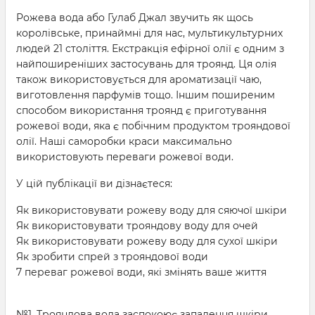
Рожева вода або Гулаб Джал звучить як щось
королівське, принаймні для нас, мультикультурних
людей 21 століття. Екстракція ефірної олії є одним з
найпоширеніших застосувань для троянд. Ця олія
також використовується для ароматизації чаю,
виготовлення парфумів тощо. Іншим поширеним
способом використання троянд є приготування
рожевої води, яка є побічним продуктом трояндової
олії. Наші саморобки краси максимально
використовують переваги рожевої води.
У цій публікації ви дізнаєтеся:
Як використовувати рожеву воду для сяючої шкіри
Як використовувати трояндову воду для очей
Як використовувати рожеву воду для сухої шкіри
Як зробити спрей з трояндової води
7 переваг рожевої води, які змінять ваше життя
№1. Трояндова вода заспокоює запалення шкіри