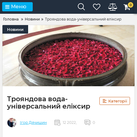
0
Меню
Головна
Новини
Трояндова вода-універсальний еліксир
Новини
Трояндова вода-
Категорії
універсальний еліксир
Ігор Дячишин
12 2022,
0