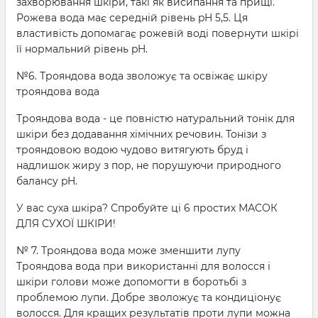
захворювання шкіри, такі як висипання та прищі.
Рожева вода має середній рівень pH 5,5. Ця
властивість допомагає рожевій воді повернути шкірі
її нормальний рівень pH.
№6. Трояндова вода зволожує та освіжає шкіру
трояндова вода
Трояндова вода - це повністю натуральний тонік для
шкіри без додавання хімічних речовин. Тонізи з
трояндовою водою чудово витягують бруд і
надлишок жиру з пор, не порушуючи природного
балансу pH.
У вас суха шкіра? Спробуйте ці 6 простих МАСОК
ДЛЯ СУХОЇ ШКІРИ!
№ 7. Трояндова вода може зменшити лупу
Трояндова вода при використанні для волосся і
шкіри голови може допомогти в боротьбі з
проблемою лупи. Добре зволожує та кондиціонує
волосся. Для кращих результатів проти лупи можна