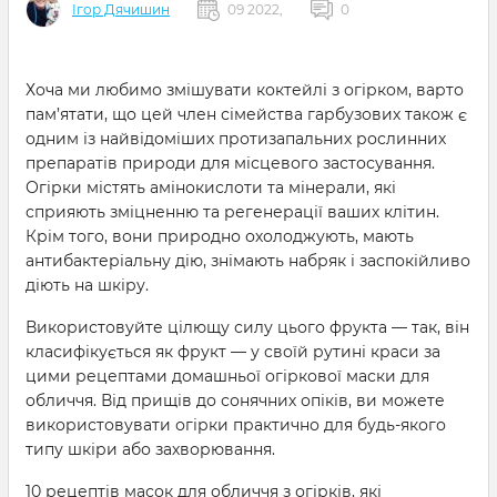
Ігор Дячишин
09 2022,
0
Хоча ми любимо змішувати коктейлі з огірком, варто
пам’ятати, що цей член сімейства гарбузових також є
одним із найвідоміших протизапальних рослинних
препаратів природи для місцевого застосування.
Огірки містять амінокислоти та мінерали, які
сприяють зміцненню та регенерації ваших клітин.
Крім того, вони природно охолоджують, мають
антибактеріальну дію, знімають набряк і заспокійливо
діють на шкіру.
Використовуйте цілющу силу цього фрукта — так, він
класифікується як фрукт — у своїй рутині краси за
цими рецептами домашньої огіркової маски для
обличчя. Від прищів до сонячних опіків, ви можете
використовувати огірки практично для будь-якого
типу шкіри або захворювання.
10 рецептів масок для обличчя з огірків, які