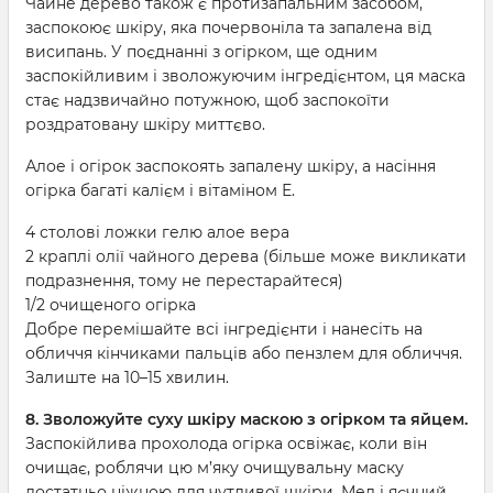
Чайне дерево також є протизапальним засобом,
заспокоює шкіру, яка почервоніла та запалена від
висипань. У поєднанні з огірком, ще одним
заспокійливим і зволожуючим інгредієнтом, ця маска
стає надзвичайно потужною, щоб заспокоїти
роздратовану шкіру миттєво.
Алое і огірок заспокоять запалену шкіру, а насіння
огірка багаті калієм і вітаміном Е.
4 столові ложки гелю алое вера
2 краплі олії чайного дерева (більше може викликати
подразнення, тому не перестарайтеся)
1/2 очищеного огірка
Добре перемішайте всі інгредієнти і нанесіть на
обличчя кінчиками пальців або пензлем для обличчя.
Залиште на 10–15 хвилин.
8. Зволожуйте суху шкіру маскою з огірком та яйцем.
Заспокійлива прохолода огірка освіжає, коли він
очищає, роблячи цю м’яку очищувальну маску
достатньо ніжною для чутливої ​​шкіри. Мед і яєчний