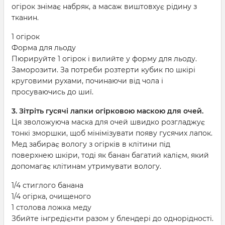
огірок знімає набряк, а масаж виштовхує рідину з
тканин.
1 огірок
Форма для льоду
Пюрируйте 1 огірок і вилийте у форму для льоду.
Заморозити. За потреби розтерти кубик по шкірі
круговими рухами, починаючи від чола і
просуваючись до шиї.
3. Зітріть гусячі лапки огірковою маскою для очей.
Ця зволожуюча маска для очей швидко розгладжує
тонкі зморшки, щоб мінімізувати появу гусячих лапок.
Мед забирає вологу з огірків в клітини під
поверхнею шкіри, тоді як банан багатий калієм, який
допомагає клітинам утримувати вологу.
1/4 стиглого банана
1/4 огірка, очищеного
1 столова ложка меду
Збийте інгредієнти разом у блендері до однорідності.