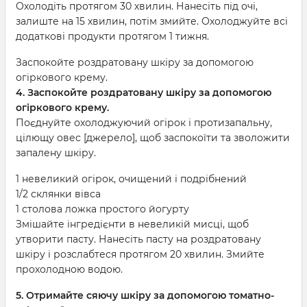
Охолодіть протягом 30 хвилин. Нанесіть під очі,
залиште на 15 хвилин, потім змийте. Охолоджуйте всі
додаткові продукти протягом 1 тижня.
Заспокойте роздратовану шкіру за допомогою
огіркового крему.
4. Заспокойте роздратовану шкіру за допомогою
огіркового крему.
Поєднуйте охолоджуючий огірок і протизапальну,
цілющу овес [джерело], щоб заспокоїти та зволожити
запалену шкіру.
1 невеликий огірок, очищений і подрібнений
1/2 склянки вівса
1 столова ложка простого йогурту
Змішайте інгредієнти в невеликій мисці, щоб
утворити пасту. Нанесіть пасту на роздратовану
шкіру і розслабтеся протягом 20 хвилин. Змийте
прохолодною водою.
5. Отримайте сяючу шкіру за допомогою томатно-