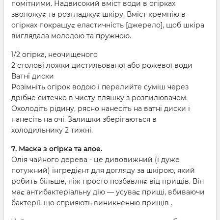
помітними. Надвисокий вміст води в огірках
зволожує та розгладжує шкіру. Вміст кремнію в
огірках покращує еластичність [джерело], щоб шкіра
виглядала молодою та пружною.
1/2 огірка, неочищеного
2 столові ложки дистильованої або рожевої води
Ватні диски
Розімніть огірок водою і перелийте суміш через
дрібне ситечко в чисту пляшку з розпилювачем.
Охолодіть рідину, рясно нанесіть на ватні диски і
нанесіть на очі. Залишки зберігаються в
холодильнику 2 тижні.
7. Маска з огірка та алое.
Олія чайного дерева - це дивовижний (і дуже
потужний) інгредієнт для догляду за шкірою, який
робить більше, ніж просто позбавляє від прищів. Він
має антибактеріальну дію — усуває прищі, вбиваючи
бактерії, що сприяють виникненню прищів .