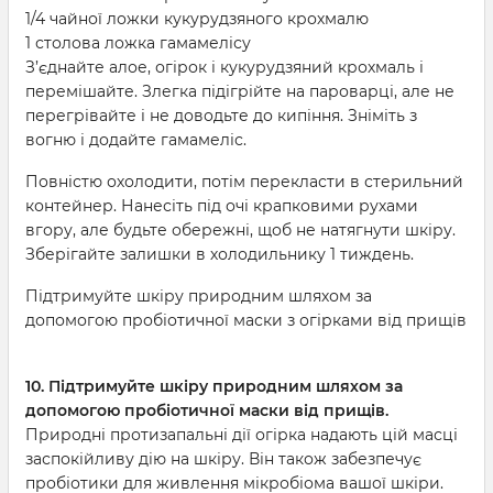
1/4 чайної ложки кукурудзяного крохмалю
1 столова ложка гамамелісу
З’єднайте алое, огірок і кукурудзяний крохмаль і
перемішайте. Злегка підігрійте на пароварці, але не
перегрівайте і не доводьте до кипіння. Зніміть з
вогню і додайте гамамеліс.
Повністю охолодити, потім перекласти в стерильний
контейнер. Нанесіть під очі крапковими рухами
вгору, але будьте обережні, щоб не натягнути шкіру.
Зберігайте залишки в холодильнику 1 тиждень.
Підтримуйте шкіру природним шляхом за
допомогою пробіотичної маски з огірками від прищів
10. Підтримуйте шкіру природним шляхом за
допомогою пробіотичної маски від прищів.
Природні протизапальні дії огірка надають цій масці
заспокійливу дію на шкіру. Він також забезпечує
пробіотики для живлення мікробіома вашої шкіри.