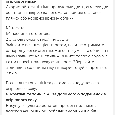
огіркової маски.
Скористайтеся літніми продуктами для цієї маски для
освітлення шкіри, яка допомагає при акне, а також
плямах або нерівномірному обличчі.
1/2 томата
1/4 неочищеного огірка
2 столові ложки свіжої петрушки
Змішайте всі інгредієнти разом, поки не отримаєте
однорідну консистенцію. Нанесіть суміш на обличчя і
шию і залиште на 10 хвилин. Змийте теплою водою, а
потім нанесіть зволожуючий крем. Зберігайте
залишки в холодильнику і використовуйте протягом
7 днів.
Розгладьте тонкі лінії за допомогою подушечок з
огіркового соку.
6. Розгладьте тонкі лінії за допомогою подушечок з
огіркового соку.
Висушуючі ультрафіолетові промені виділяють
вологу з нашої шкіри, роблячи зморшки ще більш