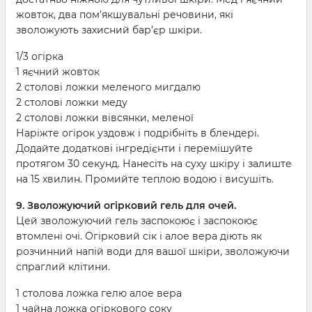
жовток, два пом’якшувальні речовини, які
зволожують захисний бар’єр шкіри.
1/3 огірка
1 яєчний жовток
2 столові ложки меленого мигдалю
2 столові ложки меду
2 столові ложки вівсянки, меленої
Наріжте огірок уздовж і подрібніть в блендері.
Додайте додаткові інгредієнти і перемішуйте
протягом 30 секунд. Нанесіть на суху шкіру і залиште
на 15 хвилин. Промийте теплою водою і висушіть.
9. Зволожуючий огірковий гель для очей.
Цей зволожуючий гель заспокоює і заспокоює
втомлені очі. Огірковий сік і алое вера діють як
розчинний напій води для вашої шкіри, зволожуючи
спраглий клітини.
1 столова ложка гелю алое вера
1 чайна ложка огіркового соку