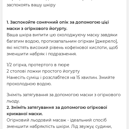
заспокоять вашу шкіру
1. Заспокойте сонячний опік за допомогою цієї
маски з огіркового йогурту.
Ваша шкіра випити цю охолоджуючу маску завдяки
багатим водою, протизапальним огіркам [джерело],
які містять високий рівень кофеїнової кислоти, щоб
зменшити набряк і подразнення.
1/2 огірка, протертого в пюре
2 столові ложки простого йогурту
Нанесіть суміш і розслабтеся на 15 хвилин. Змийте
прохолодною водою.
Зніміть затягування за допомогою маски з огіркового
льоду.
2. Зніміть затягування за допомогою огіркової
крижаної маски.
Огірковий льодовий масаж - ідеальний спосіб
зменшити набряклість шкіри. Лід звужує судини,