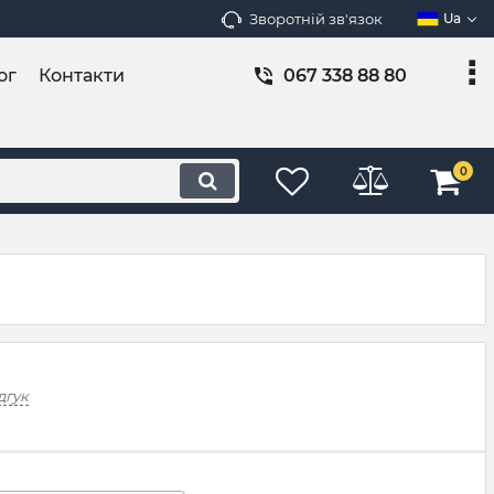
Зворотній зв'язок
Ua
ог
Контакти
067 338 88 80
0
дгук