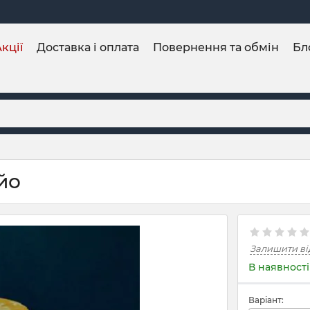
кції
Доставка і оплата
Повернення та обмін
Бл
йо
Залишити ві
В наявності
Варіант: