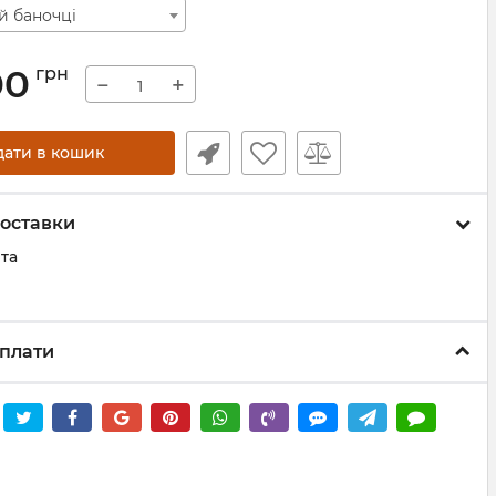
й баночці
00
грн
−
+
дати в кошик
оставки
та
плати