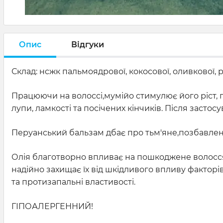
Опис
Відгуки
Склад: нсжк пальмоядрової, кокосової, оливкової,
Працюючи на волоссі,мумійо стимулює його ріст, 
лупи, ламкості та посічених кінчиків. Після засто
Перуанський бальзам дбає про тьм'яне,позбавлен
Олія благотворно впливає на пошкоджене волосся, 
надійно захищає їх від шкідливого впливу фактор
та протизапальні властивості.
ГІПОАЛЕРГЕННИЙ!