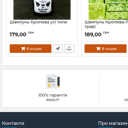
Шампунь Кропива усі типи
Шампунь Кропива-Л
трав)
грн
грн
179,00
189,00
В кошик
В кошик
100% гарантія
якості
п
Контакти
Про магази