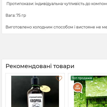
Протипокази: індивідуальна чутливість до компоне
Вага: 75 гр
Виготовлено холодним способом і вистояне не мен
Рекомендовані товари
Топ продажів