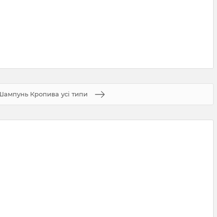
Шампунь Кропива усі типи