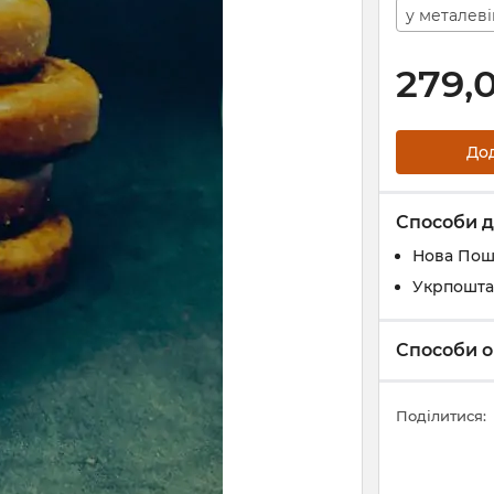
у металеві
279,
До
Способи д
Нова Пош
Укрпошта
Способи о
Поділитися: