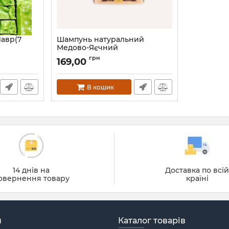
авр(7
Шампунь натуральний
Медово-Яєчний
грн
169,00
В кошик
14 днів на
Доставка по всі
овернення товару
країні
н
Каталог товарів