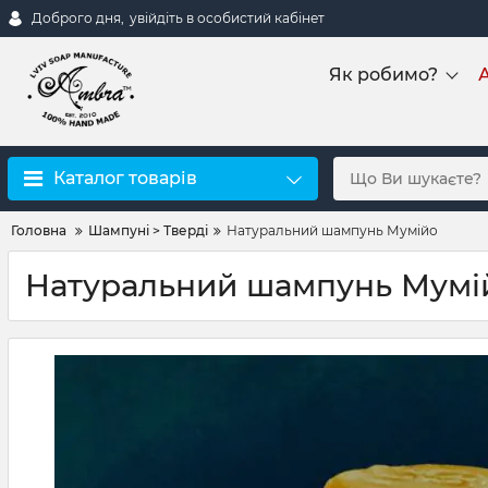
Доброго дня,
увійдіть в особистий кабінет
Як робимо?
А
Каталог товарів
Головна
Шампуні > Тверді
Натуральний шампунь Мумійо
Натуральний шампунь Мумі