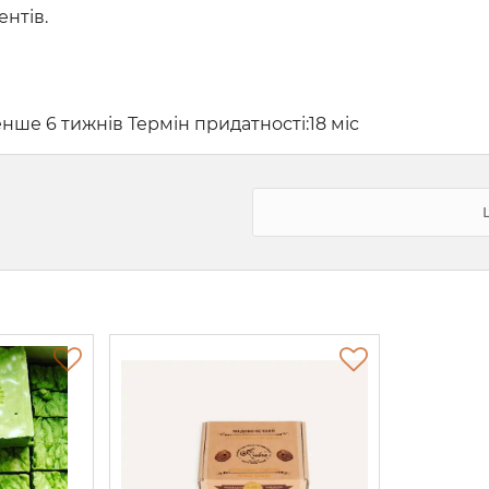
нтів.
ше 6 тижнів Термін придатності:18 міс