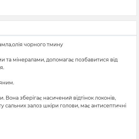
,амла,олія чорного тмину
ми та мінералами, допомагає позбавитися від
я.
яним.
. Вона зберігає насичений відтінок локонів,
у сальних залоз шкіри голови, має антисептичні