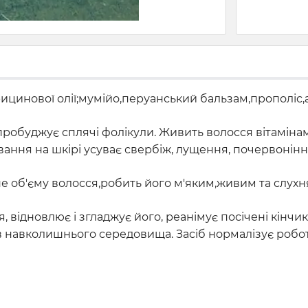
 рицинової олії;мумійо,перуанський бальзам,прополіс
пробуджує сплячі фолікули. Живить волосся вітаміна
сування на шкірі усуває свербіж, лущення, почервонінн
е об'єму волосся,робить його м'яким,живим та слухн
відновлює і згладжує його, реанімує посічені кінчики
ів навколишнього середовища. Засіб нормалізує робот