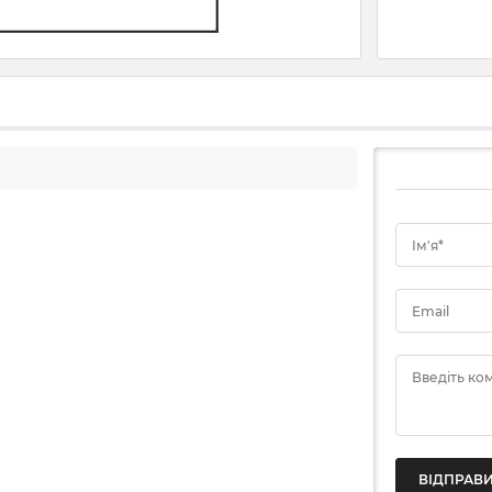
Ім'я*
Email
Введіть ко