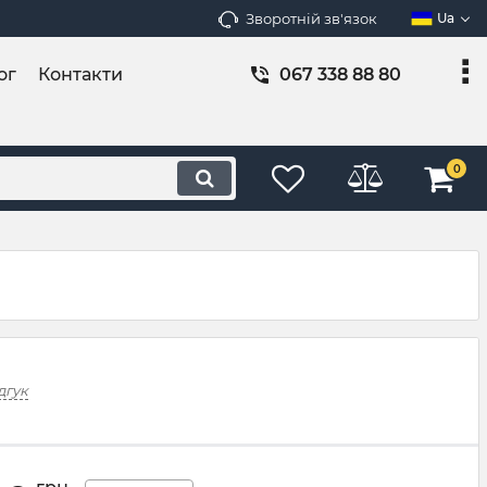
Зворотній зв'язок
Ua
ог
Контакти
067 338 88 80
0
дгук