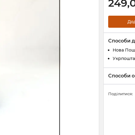
249,
До
Способи д
Нова Пош
Укрпошта
Способи о
Поділитися: