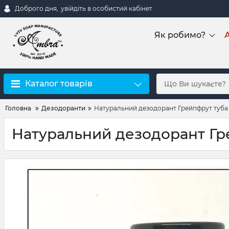
Доброго дня,
увійдіть в особистий кабінет
Як робимо?
А
Каталог товарів
Головна
Дезодоранти
Натуральний дезодорант Грейпфрут туба
Натуральний дезодорант Гр