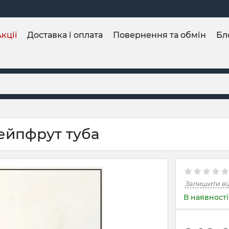
кції
Доставка і оплата
Повернення та обмін
Бл
ейпфрут туба
Залишити ві
В наявності