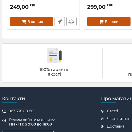
грн
грн
249,00
299,00
В кошик
В кошик
100% гарантія
якості
п
Контакти
Про магази
067 338 88 80
Статті
Часті питанн
Режим роботи магазину:
ПН - ПТ: з 9:00 до 18:00
Доставка