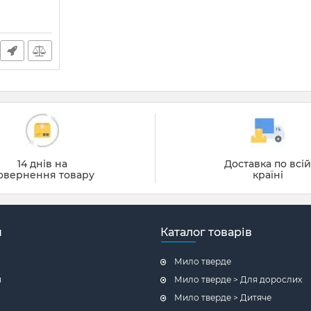
14 днів на
Доставка по всі
овернення товару
країні
н
Каталог товарів
Мило тверде
я
Мило тверде > Для дорослих
Мило тверде > Дитяче