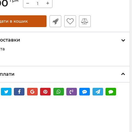
00
грн
−
+
дати в кошик
оставки
та
плати