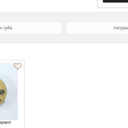
н туба
Натура
орант