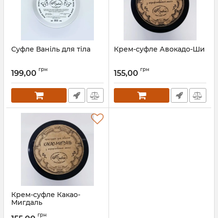
Суфле Ваніль для тіла
Крем-суфле Авокадо-Ши
грн
грн
199,00
155,00
Крем-суфле Какао-
Мигдаль
грн