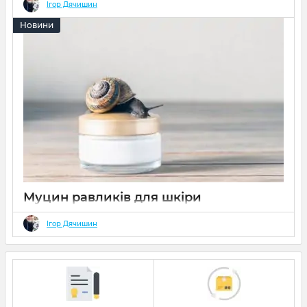
Ігор Дячишин
Новини
Муцин равликів для шкіри
30 2021
0
Ігор Дячишин