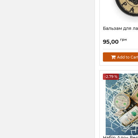
Бальзам для л
грн
95,00
Add to Car
-2.79 %
Набір Алоє Ве