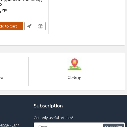
о
грн
0
dd to Cart
ry
Pickup
Subscription
Get only useful articles!
верде > Для
Subscribe