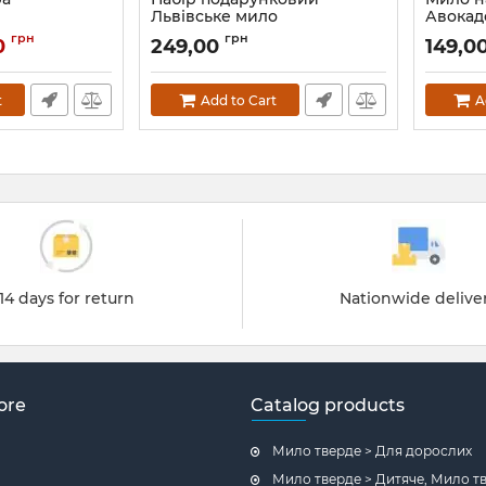
Львівське мило
Авокад
грн
грн
0
249,00
149,0
t
Add to Cart
A
14 days for return
Nationwide delive
ore
Catalog products
Мило тверде > Для дорослих
Мило тверде > Дитяче, Мило т