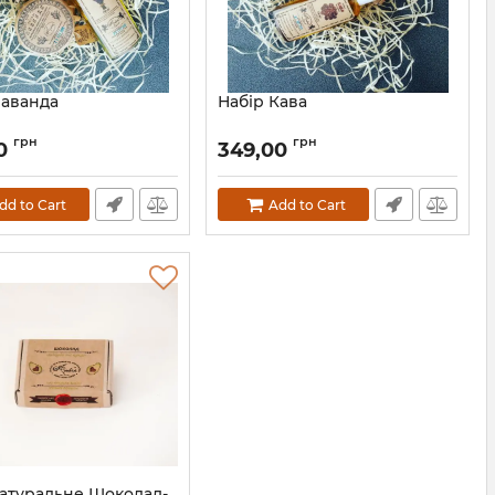
Лаванда
Набір Кава
грн
грн
0
349,00
dd to Cart
Add to Cart
атуральне Шоколад-