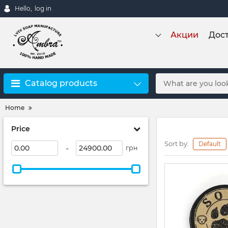
Hello,
log in
Акции
Дост
Catalog products
Home
Price
Sort by:
Default
-
грн