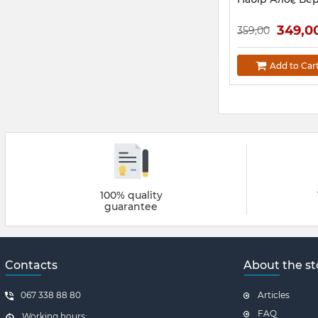
349,0
359,00
Add to Car
100% quality
guarantee
Contacts
About the st
067 338 88 80
Articles
FAQ
Working hours: