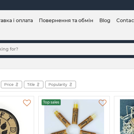
авка і оплата
Повернення та обмін
Blog
Contac
Price
Title
Popularity
Top sales