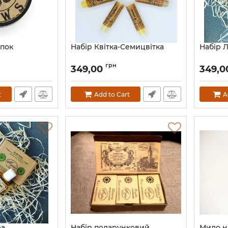
апок
Набір Квітка-Семицвітка
Набір 
грн
349,00
349,0
t
Add to Cart
A
ра
Набір подарунковий
Мило н