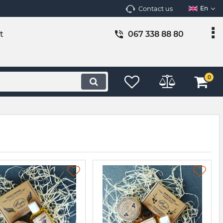
Contact us
En
t
067 338 88 80
0