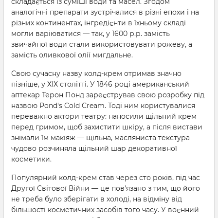
складається із суміші води та масел. Згодом
аналогічні препарати зустрічалися в різні епохи і на
різних континентах, інгредієнти в їхньому складі
могли варіюватися — так, у 1600 р.р. замість
звичайної води стали використовувати рожеву, а
замість оливкової олії мигдальне.
Свою сучасну назву колд-крем отримав значно
пізніше, у ХІХ столітті. У 1846 році американський
аптекар Терон Понд зареєстрував свою розробку під
назвою Pond's Cold Cream. Тоді ним користувалися
переважно актори театру: наносили щільний крем
перед гримом, щоб захистити шкіру, а після вистави
знімали їм макіяж — щільна, масляниста текстура
чудово розчиняла щільний шар декоративної
косметики.
Популярний колд-крем став через сто років, під час
Другої Світової Війни — це пов'язано з тим, що його
не треба було зберігати в холоді, на відміну від
більшості косметичних засобів того часу. У воєнний