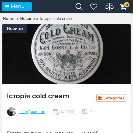
0
Menu
Home
Новини
Історія cold cream
Новини
Історія cold cream
Categories
Ігор Дячишин
14 2022,
0