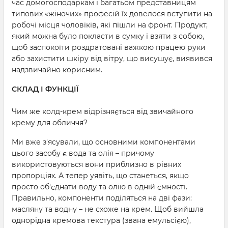
час домогосподаркам і багатьом представницям
типових «жіночих» професій їх довелося вступити на
робочі місця чоловіків, які пішли на фронт. Продукт,
який можна було покласти в сумку і взяти з собою,
щоб заспокоїти роздратовані важкою працею руки
або захистити шкіру від вітру, що висушує, виявився
надзвичайно корисним.
СКЛАД І ФУНКЦІЇ
Чим же колд-крем відрізняється від звичайного
крему для обличчя?
Ми вже з'ясували, що основними компонентами
цього засобу є вода та олія – причому
використовуються вони приблизно в рівних
пропорціях. А тепер уявіть, що станеться, якщо
просто об'єднати воду та олію в одній ємності.
Правильно, компоненти поділяться на дві фази:
масляну та водну – не схоже на крем. Щоб вийшла
однорідна кремова текстура (звана емульсією),