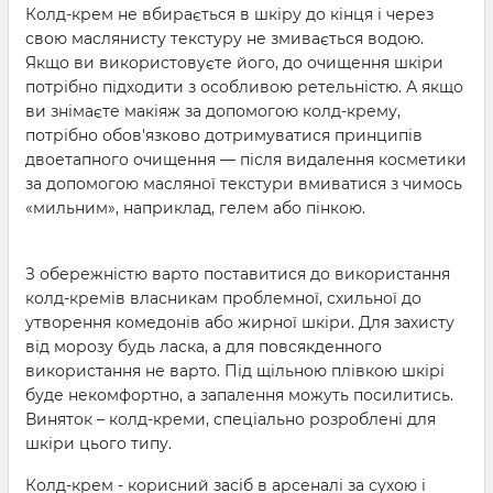
Колд-крем не вбирається в шкіру до кінця і через
свою маслянисту текстуру не змивається водою.
Якщо ви використовуєте його, до очищення шкіри
потрібно підходити з особливою ретельністю. А якщо
ви знімаєте макіяж за допомогою колд-крему,
потрібно обов'язково дотримуватися принципів
двоетапного очищення — після видалення косметики
за допомогою масляної текстури вмиватися з чимось
«мильним», наприклад, гелем або пінкою.
З обережністю варто поставитися до використання
колд-кремів власникам проблемної, схильної до
утворення комедонів або жирної шкіри. Для захисту
від морозу будь ласка, а для повсякденного
використання не варто. Під щільною плівкою шкірі
буде некомфортно, а запалення можуть посилитись.
Виняток – колд-креми, спеціально розроблені для
шкіри цього типу.
Колд-крем - корисний засіб в арсеналі за сухою і