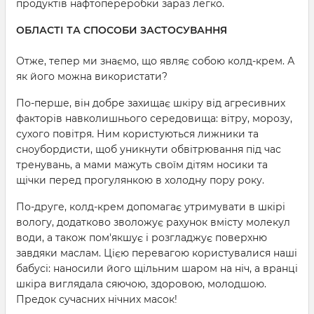
продуктів нафтопереробки зараз легко.
ОБЛАСТІ ТА СПОСОБИ ЗАСТОСУВАННЯ
Отже, тепер ми знаємо, що являє собою колд-крем. А
як його можна використати?
По-перше, він добре захищає шкіру від агресивних
факторів навколишнього середовища: вітру, морозу,
сухого повітря. Ним користуються лижники та
сноубордисти, щоб уникнути обвітрювання під час
тренувань, а мами мажуть своїм дітям носики та
щічки перед прогулянкою в холодну пору року.
По-друге, колд-крем допомагає утримувати в шкірі
вологу, додатково зволожує рахунок вмісту молекул
води, а також пом'якшує і розгладжує поверхню
завдяки маслам. Цією перевагою користувалися наші
бабусі: наносили його щільним шаром на ніч, а вранці
шкіра виглядала сяючою, здоровою, молодшою.
Предок сучасних нічних масок!