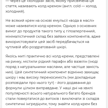
— через це «холодка» засіб, якому присвячена ця
стаття, називають колд-кремом (англ. cold — холод,
холодний).
Не всякий крем на основі емульсії «вода в маслі»
може називатися колд-кремом. Однією з основних
вимог до продуктів такого типу є гіпоалергенний,
мінімалістичний склад без зайвих компонентів, адже
використовувати цей засіб передбачається на
чутливій або роздратованій шкірі.
Якоїсь миті практично всі колд-креми, представлені
на ринку, містили рідкий парафін або вазелін (іноді
поряд з натуральними маслами, але частіше замість
них). Цей синтетичний компонент відмінно захищає
шкіру і має високу переносимість (ми докладніше
розповідали про нього тут) - його додавання до
формули цілком виправдане. У наші дні на хвилі
популярності всього натурального багато брендів
стали повертатися до витоків і виключати зі складів
синтетичні інгредієнти, тому знайти колд-крем без