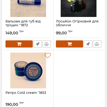
Бальзам для губ від
Лосьйон Огірковий для
тріщин "1872
обличчя
грн
грн
149,00
99,00
Ретро Cold cream '1853
грн
190,00