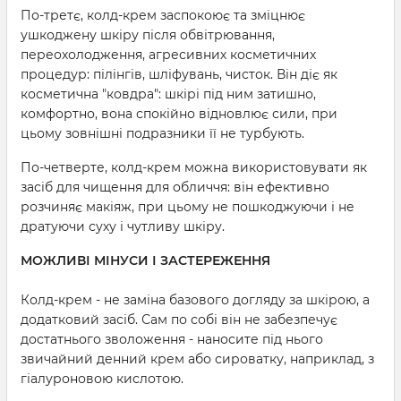
По-третє, колд-крем заспокоює та зміцнює
ушкоджену шкіру після обвітрювання,
переохолодження, агресивних косметичних
процедур: пілінгів, шліфувань, чисток. Він діє як
косметична "ковдра": шкірі під ним затишно,
комфортно, вона спокійно відновлює сили, при
цьому зовнішні подразники її не турбують.
По-четверте, колд-крем можна використовувати як
засіб для чищення для обличчя: він ефективно
розчиняє макіяж, при цьому не пошкоджуючи і не
дратуючи суху і чутливу шкіру.
МОЖЛИВІ МІНУСИ І ЗАСТЕРЕЖЕННЯ
Колд-крем - не заміна базового догляду за шкірою, а
додатковий засіб. Сам по собі він не забезпечує
достатнього зволоження - наносите під нього
звичайний денний крем або сироватку, наприклад, з
гіалуроновою кислотою.