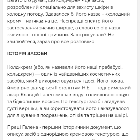
Багато хто думає, що колд-крем - це засіб,
розроблений спеціально для захисту шкіри в
холодну погоду. Здавалося б, його назва – «холодний
крем» – натякає на це. Насправді спектр його
застосування значно ширше, а слово cold в назві
з'явилося з іншої причини. Заінтригували? Не
хвилюйтеся, зараз про все розповімо!
ІСТОРІЯ ЗАСОБИ
Колд-крем (або, як називали його наші прабабусі,
кольдкрем) — один із найдавніших косметичних
засобів, який використовується і досі. Його поява,
ймовірно, датується II століттям Н.Е. — тоді римський
лікар Клавдій Гален змішав воду з оливковою олією
та бджолиним воском. По текстурі засіб нагадував
густі вершки, а використовувати його наказувалося
для лікування подразнень, опіків та тріщин на шкірі.
Праці Галена - перший історичний документ, що
описує засіб з однорідною кремовою текстурою, що