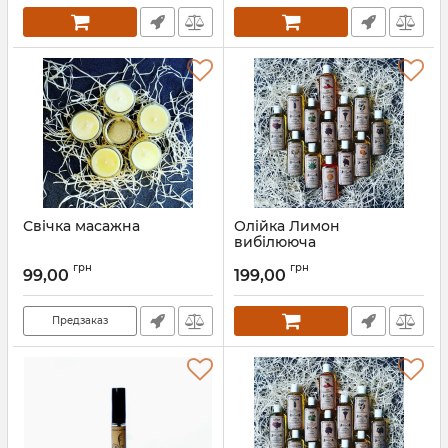
Свічка масажна
Олійка Лимон
вибілююча
грн
грн
99,00
199,00
Предзаказ