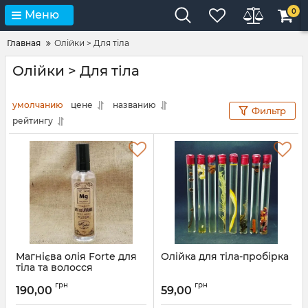
0
Меню
Главная
Олійки > Для тіла
Олійки > Для тіла
умолчанию
цене
названию
Фильтр
рейтингу
Магнієва олія Forte для
Олійка для тіла-пробірка
тіла та волосся
грн
грн
190,00
59,00