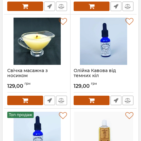
Свічка масажна з
Олійка Кавова від
носиком
темних кіл
грн
грн
129,00
129,00
Топ продаж